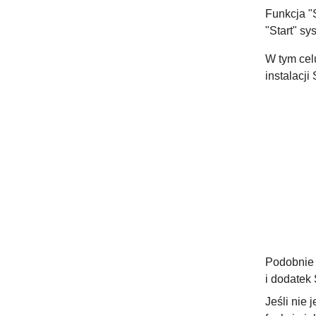
Funkcja "
"Start" s
W tym cel
instalacj
Podobnie 
i dodatek
Jeśli nie 