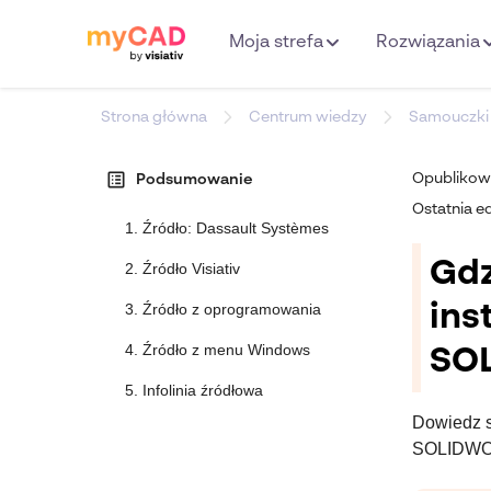
Moja strefa
Rozwiązania
Strona główna
Centrum wiedzy
Samouczki
list_alt
Opubliko
Podsumowanie
Ostatnia e
1. Źródło: Dassault Systèmes
Gdz
2. Źródło Visiativ
ins
3. Źródło z oprogramowania
4. Źródło z menu Windows
SO
5. Infolinia źródłowa
Dowiedz si
SOLIDW