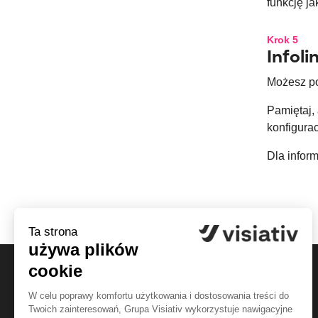
funkcję ja
Krok 5
Infoli
Możesz po
Pamiętaj, 
konfigurac
Dla inform