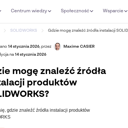
Centrum wiedzy
Społeczność
Wsparcie
SOLIDWORKS
Gdzie mogę znaleźć źródła instalacji SO
wano
14 stycznia 2026
,
przez
Maxime CASIER
dycja na
14 stycznia 2026
ie mogę znaleźć źródła
talacji produktów
LIDWORKS?
ę, gdzie znaleźć źródła instalacji produktów
ORKS