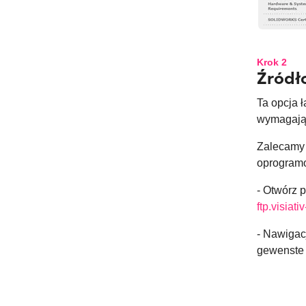
Krok 2
Źródło
Ta opcja 
wymagają 
Zalecamy 
oprogram
- Otwórz 
ftp.visiat
- Nawigac
gewenste 