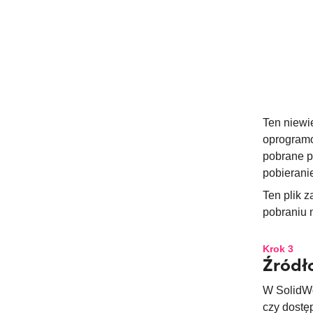
Ten niewie
oprogramo
pobrane p
pobierani
Ten plik 
pobraniu n
Krok 3
Źródł
W SolidWo
czy dostę