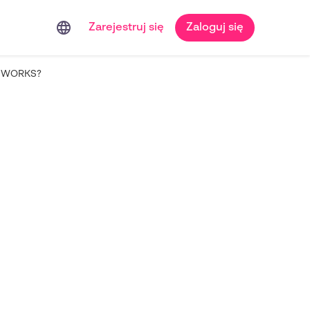
language
Zarejestruj się
Zaloguj się
LIDWORKS?