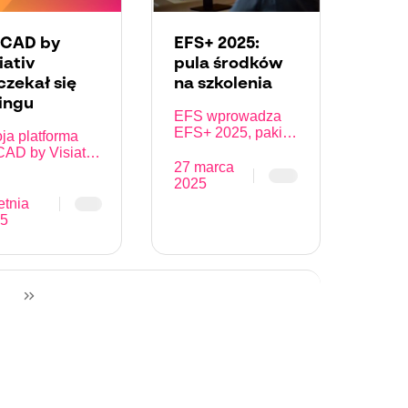
CAD by
EFS+ 2025:
iativ
pula środków
czekał się
na szkolenia
tingu
EFS wprowadza
EFS+ 2025, pakiet
ja platforma
finansowania,
AD by Visiativ
który otwiera
27 marca
enia się! Odkryj
wyjątkowe
2025
y wygląd
możliwości
jej platformy
etnia
zwiększenia
łecznościowej
5
umiejętności
więconej CAD
projektowania 3D
w zespołach.