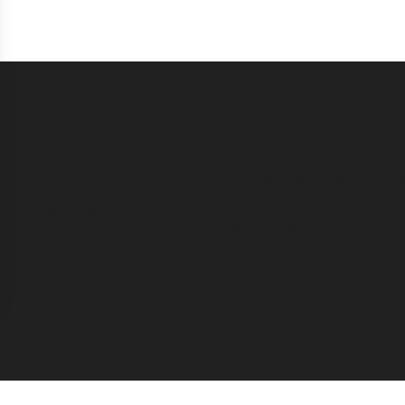
Społeczność
Rozwiązania
Forum
SOLIDWORKS CAD
3D
Aktualności
Visiativ PLM
Samouczki
myCADtools
myPDMtools