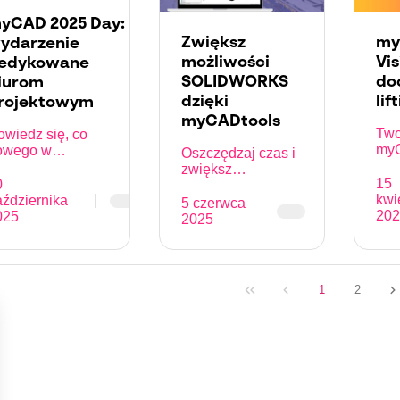
yCAD 2025 Day:
Zwiększ
my
ydarzenie
możliwości
Vis
edykowane
SOLIDWORKS
do
iurom
dzięki
lif
rojektowym
myCADtools
Two
owiedz się, co
myC
owego w
Oszczędzaj czas i
zmi
programowaniu CAD,
zwiększ
now
opraw swoje
15
0
produktywność
swo
iejętności i poznaj
kwi
aździernika
CAD dzięki
5 czerwca
spo
owe techniki
202
025
myCADtools dla
2025
poś
rojektowania w
SOLIDWORKS.
yCAD 2025.
Automatyzacja,
zarządzanie,
standaryzacja...
1
2