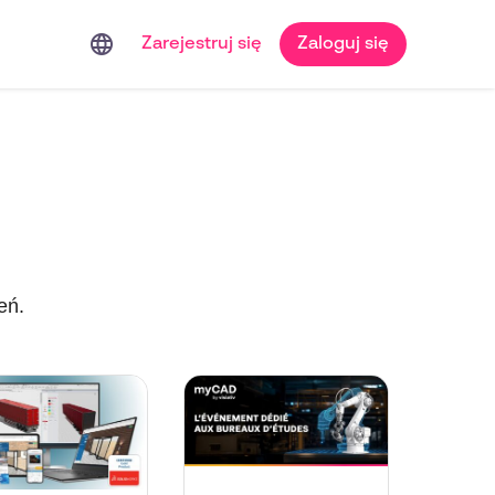
language
Zarejestruj się
Zaloguj się
eń.