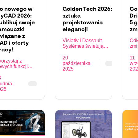
o nowego w
Golden Tech 2026:
Co
yCAD 2026:
sztuka
Dr
ublikuj swoje
projektowania
5 
amouczki
elegancji
zm
wiązane z
Visiativ i Dassault
Odk
AD i oferty
Systèmes świętują
zmi
racy!
francuską wiedzę
wer
specjalistyczną
v23
20
11
orzystaj z
podczas Golden Tech
października
wrz
wych funkcji
2026, koncentrując się
2025
202
yCAD, aby
na biżuterii i
ublikować swoje
6
projektowaniu 3D.
amouczki
rudnia
wiązane z CAD i
025
erty pracy