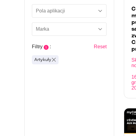
C
Pola aplikacji
m
p
Marka
s
z
C
Filtry
:
Reset
1
p
Sk
Artykuły
no
m
p
1
s
g
z
2
of