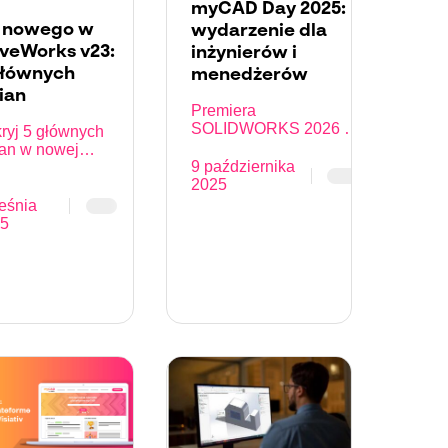
myCAD Day 2025:
 nowego w
wydarzenie dla
iveWorks v23:
inżynierów i
głównych
menedżerów
ian
Premiera
SOLIDWORKS 2026 z
ryj 5 głównych
wizją przyszłości
an w nowej
inżynierii
9 października
sji DriveWorks
2025
eśnia
5