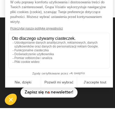
Najważniejsze wieści ze świata CAD, CAM oraz
PLM znajdziesz w naszym Newsletterze. Zero
spamu. Tylko wartościowe artykuły pisane przez
ekspertów.
Zapisz się na newsletter!