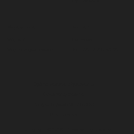
myPDMtools
Moja strefa
Kontakt
Mój profil
Helpdesk
Moje oprogramowanie
Tel. +48 12 200 58 88
Ogólne warunki użytkowania
Dokumenty prawne
Polityka prywatności / RODO
Pliki cookies
Copyright © 2026 | Powered by
Visiativ