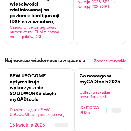
wersją 2026 SP2.1 a
właściwości
wersją 2025 SP1
zdefiniowanej na
szablony tabel nie są
już w XML, lecz w
poziomie konfiguracji
MCTSB. Jak mogę
(DXF nazewnictwo)
znaleźć swoje stoły?
Cześć, Chcę zintegrować
Czy muszę je robić
numer wersji PLM z nazwą
jeszcze raz? Z góry
moich plików DXF
dziękuję
wygenerowanych za pomocą
My CAD Tools (eksport blachy).
Tło: Mam niestandardową
właściwość " PLM Review" na
moich częściach
Najnowsze wiadomości związane z
Zobacz wszystkie
SOLIDWORKS. Ta właściwość
jest ustawiana na poziomie
konfiguracji (zakładka…
SEW USOCOME
Co nowego w
optymalizuje
myCADtools 2025
wykorzystanie
Odkryj wszystkie
SOLIDWORKS dzięki
nowe funkcje i
myCADtools
aktualizacje
myCADtools na rok
25 marca
Dowiedz się, jak SEW
2025.
2025
USOCOME optymalizuje swój
łańcuch wartości za pomocą
myCADtools
15 kwietnia 2025