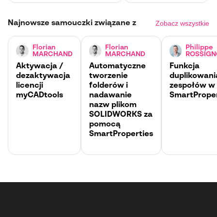
Najnowsze samouczki związane z
Zobacz wszystkie
Florian
Florian
Philippe
MARCHAND
MARCHAND
ROSSIGN
Aktywacja /
Automatyczne
Funkcja
dezaktywacja
tworzenie
duplikowani
licencji
folderów i
zespołów w
myCADtools
nadawanie
SmartProper
nazw plikom
SOLIDWORKS za
pomocą
SmartProperties