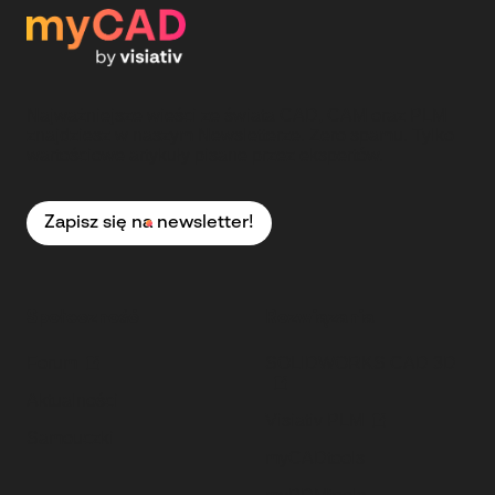
Najważniejsze wieści ze świata CAD, CAM oraz PLM
znajdziesz w naszym Newsletterze. Zero spamu. Tylko
wartościowe artykuły pisane przez ekspertów.
Zapisz się na newsletter!
Społeczność
Rozwiązania
Forum
SOLIDWORKS CAD 3D
Aktualności
Visiativ PLM
Samouczki
myCADtools