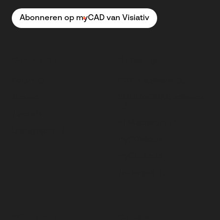
Abonneren op myCAD van Visiativ
Community
Oplossingen
Forum
CATIA-software
Nieuws
SOLIDWORKS-software
Tutorials
PLM-software
Uitdagingen
myPDMtools
myCADtools
Trainingen
Mijn ruimte
Contact