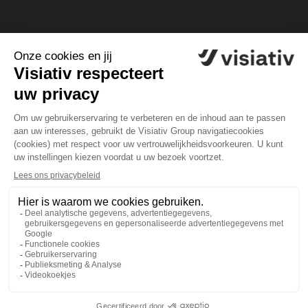
Mijn profiel
Helpdesk
Mijn software
Tel. 0418 - 510 557
(Nederland)
Mijn licenties
Tel. +32(0)53 - 60 81 38
(België)
Bereikbaar op werkdagen
tussen 8.30 en 17.00 uur
Algemene gebruiksvoorwaarden
Juridische documenten
Privacybeleid / GDPR
Cookies instellen