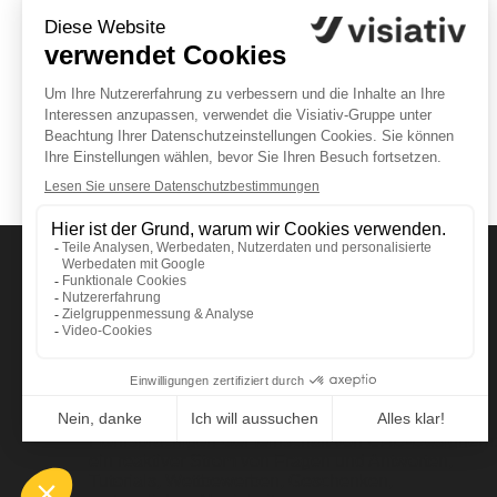
Werden Sie Teil von myCAD by Visiativ, einer
mehrsprachigen Gemeinschaft von CAD-Designern
ein reaktiver Strom von Fragen und Antworten,
Tutorials, Wettbewerben, Geschenken,