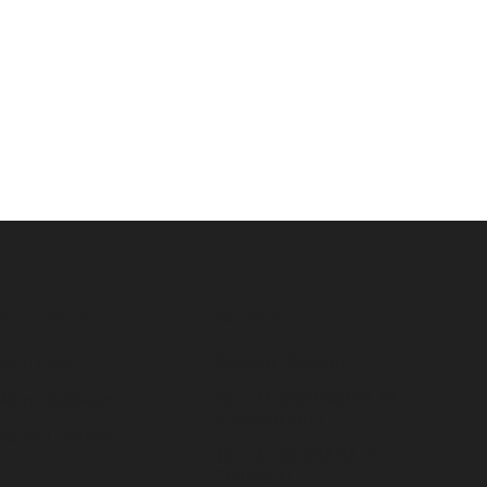
Mein Raum
Kontakt
Mein Profil
Support-Plattform
Meine Software
Tel. +49 8062 90469-46
(Deutschland)
Meine Lizenzen
Tel. +41 58 433 33 18
(Schweiz)