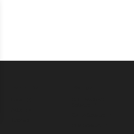
Community
Lösungen
Forum
SOLIDWORKS
Software
Aktuelles
CATIA Software
:
Tutorials
PLM Software