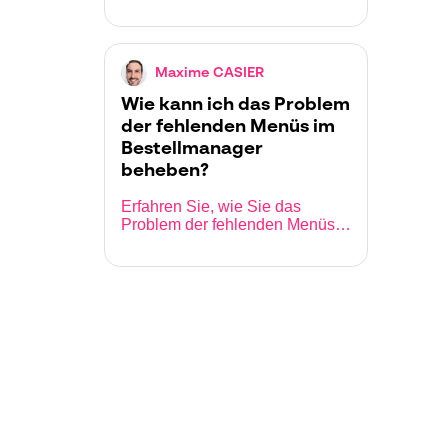
ein wichtiges Werkzeug, um die
Kompatibilität Ihrer Umgebung
(Hardware und Software) mit der
Plattform in der Cloud (SaaS) zu
Maxime CASIER
überprüfen.
Wie kann ich das Problem
der fehlenden Menüs im
Bestellmanager
beheben?
Erfahren Sie, wie Sie das
Problem der fehlenden Menüs
im Bestellmanager beheben
können.