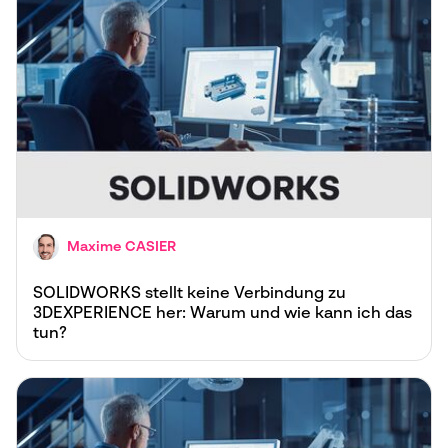
Maxime CASIER
SOLIDWORKS stellt keine Verbindung zu
3DEXPERIENCE her: Warum und wie kann ich das
tun?