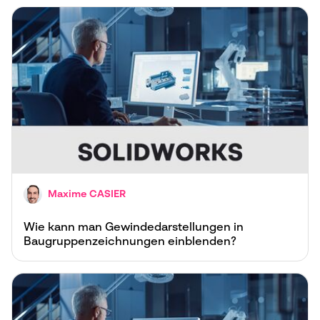
Maxime CASIER
Wie kann man Gewindedarstellungen in
Baugruppenzeichnungen einblenden?