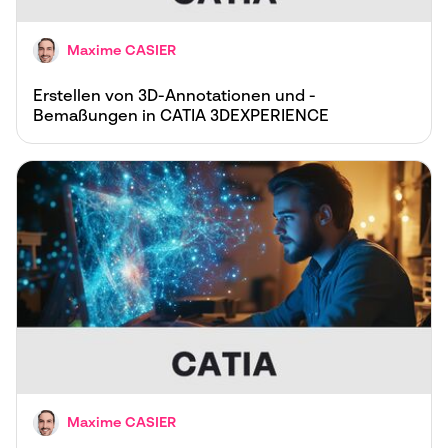
Maxime CASIER
Erstellen von 3D-Annotationen und -
Bemaßungen in CATIA 3DEXPERIENCE
Maxime CASIER