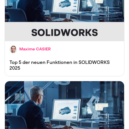
Maxime CASIER
Top 5 der neuen Funktionen in SOLIDWORKS
2025