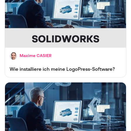
Maxime CASIER
Wie installiere ich meine LogoPress-Software?