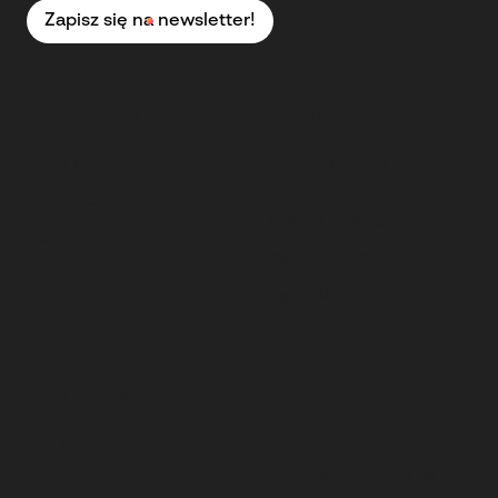
Zapisz się na newsletter!
Społeczność
Rozwiązania
Forum
SOLIDWORKS CAD 3D
Aktualności
Visiativ PLM
Samouczki
myCADtools
myPDMtools
Moja strefa
Kontakt
Mój profil
Helpdesk
Moje oprogramowanie
Tel. +48 12 200 58 88