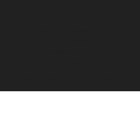
Ogólne warunki użytkowania
Dokumenty prawne
Polityka prywatności / RODO
Pliki cookies
Copyright © 2026 | Powered by
Visiativ