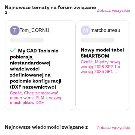
Najnowsze tematy na forum związane
Zobacz wszystkie
z
Tom_CORNU
marcbourreau
Nowy model tabel
My CAD Tools nie
SMARTBOM
pobierają
Cześć, Między nową
niestandardowej
wersją 2026 SP2.1 a
właściwości
wersją 2025 SP1
zdefiniowanej na
szablony tabel nie są
już w XML, lecz w
poziomie konfiguracji
MCTSB. Jak mogę
(DXF nazewnictwo)
znaleźć swoje stoły?
Cześć, Chcę zintegrować
Czy muszę je robić
numer wersji PLM z nazwą
jeszcze raz? Z góry
moich plików DXF
dziękuję
wygenerowanych za pomocą
My CAD Tools (eksport blachy).
Tło: Mam niestandardową
właściwość " PLM Review" na
moich częściach
Najnowsze wiadomości związane z
Zobacz wszystkie
SOLIDWORKS. Ta właściwość