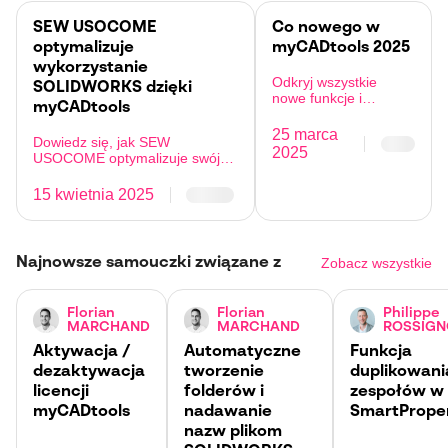
jest ustawiana na poziomie
konfiguracji (zakładka…
SEW USOCOME
Co nowego w
optymalizuje
myCADtools 2025
wykorzystanie
Odkryj wszystkie
SOLIDWORKS dzięki
nowe funkcje i
myCADtools
aktualizacje
myCADtools na rok
25 marca
Dowiedz się, jak SEW
2025.
2025
USOCOME optymalizuje swój
łańcuch wartości za pomocą
myCADtools
15 kwietnia 2025
Najnowsze samouczki związane z
Zobacz wszystkie
Florian
Florian
Philippe
MARCHAND
MARCHAND
ROSSIGN
Aktywacja /
Automatyczne
Funkcja
dezaktywacja
tworzenie
duplikowani
licencji
folderów i
zespołów w
myCADtools
nadawanie
SmartProper
nazw plikom