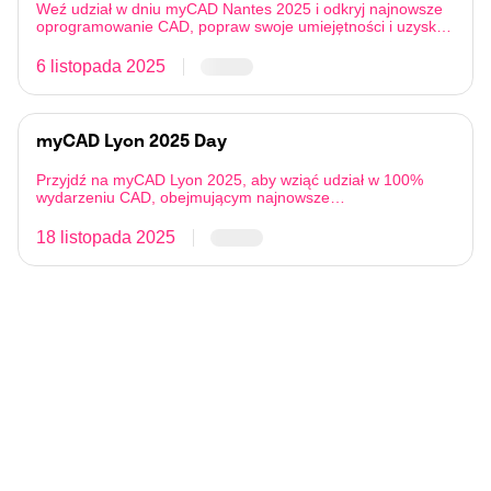
Weź udział w dniu myCAD Nantes 2025 i odkryj najnowsze
oprogramowanie CAD, popraw swoje umiejętności i uzyskaj
porady od naszych ekspertów.
6 listopada 2025
myCAD Lyon 2025 Day
Przyjdź na myCAD Lyon 2025, aby wziąć udział w 100%
wydarzeniu CAD, obejmującym najnowsze
oprogramowanie, praktyczne demonstracje i pokazy
produktów.
18 listopada 2025