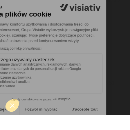
Forum
SOLIDWORKS CAD 3D
Aktualności
Visiativ PLM
Samouczki
myCADtools
myPDMtools
Moja strefa
Kontakt
Mój profil
Helpdesk
Moje oprogramowanie
Tel. +48 12 200 58 88
Ogólne warunki użytkowania
Dokumenty prawne