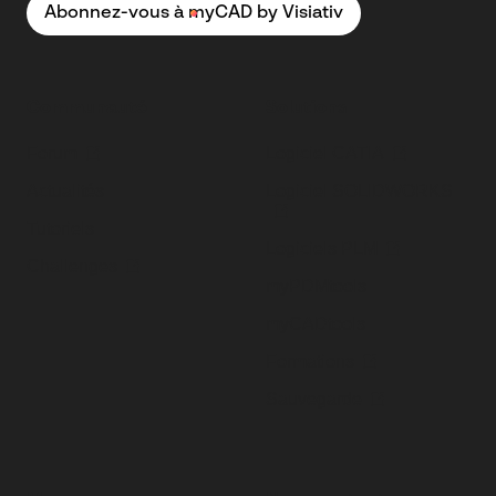
Abonnez-vous à myCAD by Visiativ
Communauté
Solutions
Forum
Logiciel CATIA
Actualités
Logiciel SOLIDWORKS
Tutoriels
Logiciels PLM
Challenges
myPDMtools
myCADtools
Formations
Sauvegarde