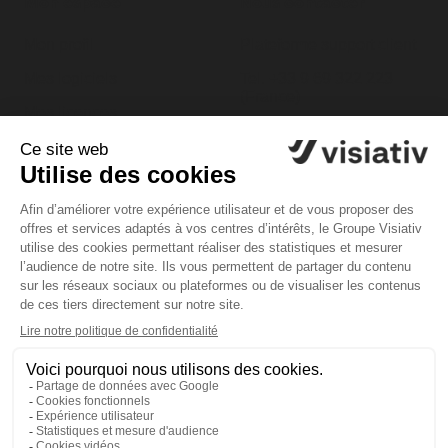
Mon espace
Nous contacter
Mon profil
Plateforme support client
Mes logiciels
Tel. +33 9 69 322 223
(France)
Mes licences
Tel. +32 53 608 138
(Belgique)
Service et appel gratuit,
du lundi au vendredi de
8h30 à 12h et de 13h30 à
17h
Conditions générales d'utilisation
Mentions légales
Confidentialité