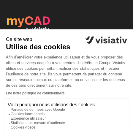
myCAD by visiativ est la plus grande communauté
francophone de concepteurs CAO : un flux réactif de
questions/réponses, de tutoriels, de concours, de
cadeaux, d'actualités étonnantes...
Abonnez-vous à myCAD by Visiativ
Communauté
Solutions
Forum
Logiciel CATIA
Actualités
Logiciel SOLIDWORKS