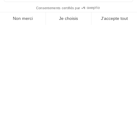
Tutoriels
Logiciels PLM
Challenges
myPDMtools
myCADtools
Formations
Sauvegarde
Mon espace
Nous contacter
Mon profil
Plateforme support client
Mes logiciels
Tel. +33 9 69 322 223
(France)
Mes licences
Tel. +32 53 608 138
(Belgique)
Service et appel gratuit,